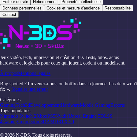
Éditeur du site
Hébergement
Propriété intellectuelle
Données personnelles
Cookies et mesure d'audience
Responsabilité
Contact
Jeux vidéo, tech, impression et création 3D. Tests, tutos, actus
hardware et logiciels pour ceux qui jouent, codent ou modélisent.
À propos
Mentions légales
Bug spotted ? Prévenez-nous, on hotfix dans la journée. Pas de « won't
fix ».
Signaler une erreur
Catégories
Gaming
Tech
3d
Développement
Hardware
Mobile Gaming
Esports
Tags populaires
Nintendo Switch 2
Xbox
PS5
Nvidia
Unreal Engine 5
DLSS
4
Gaming
Impression 3D
AMD
RTX 50
©
2026
N-3DS
. Tous droits réservés.