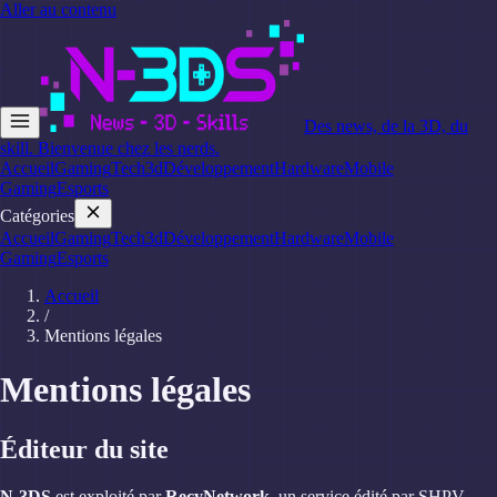
Aller au contenu
Des news, de la 3D, du
skill. Bienvenue chez les nerds.
Accueil
Gaming
Tech
3d
Développement
Hardware
Mobile
Gaming
Esports
Catégories
Accueil
Gaming
Tech
3d
Développement
Hardware
Mobile
Gaming
Esports
Accueil
/
Mentions légales
Mentions légales
Éditeur du site
N-3DS
est exploité par
RecyNetwork
, un service édité par SHPV